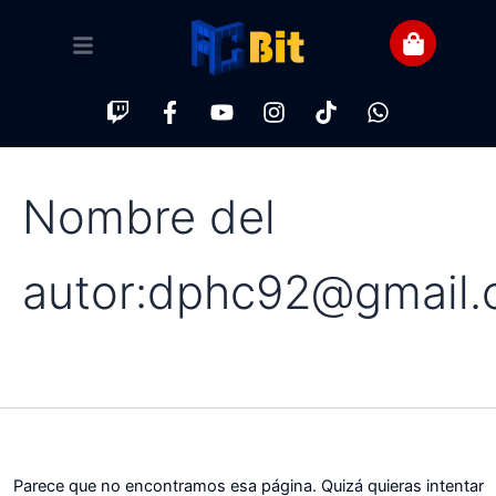
Buscar:
Ir
al
contenido
Twitch
Facebook-
Youtube
Instagram
Tiktok
Whatsapp
f
Nombre del
autor:dphc92@gmail
Parece que no encontramos esa página. Quizá quieras intentar